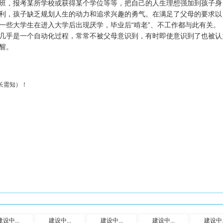
，报考某所学校或获得某个学位等等，把自己的人生理想强加到孩子身
利，孩子缺乏规划人生的动力和追求兴趣的勇气。在满足了父母的要求以
一些大学生在进入大学后出现厌学，毕业后“啃老”、不工作都与此有关。
乎是一个自动化过程，常常不被父母意识到，有时即使意识到了也被认
醒。
长需知）！
建设中...
建设中...
建设中...
建设中...
建设中..