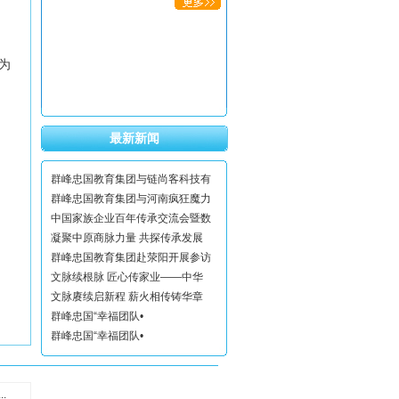
为
最新新闻
群峰忠国教育集团与链尚客科技有
群峰忠国教育集团与河南疯狂魔力
中国家族企业百年传承交流会暨数
凝聚中原商脉力量 共探传承发展
群峰忠国教育集团赴荥阳开展参访
文脉续根脉 匠心传家业——中华
文脉赓续启新程 薪火相传铸华章
群峰忠国“幸福团队•
群峰忠国“幸福团队•
.