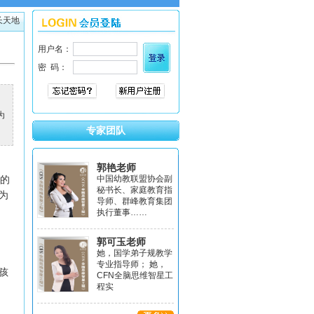
长天地
为
专家团队
郭艳老师
的
中国幼教联盟协会副
秘书长、家庭教育指
为
导师、群峰教育集团
执行董事……
郭可玉老师
她，国学弟子规教学
专业指导师； 她，
孩
CFN全脑思维智星工
程实