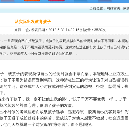
当前位置：
网站首页
› 家
从实际出发教育孩子
来源：qfjy 发表日期：2012-5-31 14:32:15 浏览量：3520次
后，一旦发现自己在拒绝孩子，或孩子的表现类似自己的经历时就会不寒而栗，本能地
递的信息是：孩子不用为错误而受到惩罚。这种矫枉过正的行为让孩子对自己错误行
习。这些成年人小时候或许曾受到父母的忽视、...
子，或孩子的表现类似自己的经历时就会不寒而栗，本能地终止正在发生
：孩子不用为错误而受到惩罚。这种矫枉过正的行为让孩子对自己错误行
则的学习。这些
成年人小时候或许曾受到父母的忽视、拒绝、惩罚后，焦
中。
来有了孩子，我一定不让他走我的路”，“孩子千万不要像我一样……”于
莫名其妙的补偿心理，影响了孩子的发展。
小时候的考试焦虑而放纵孩子逃学、逃避考试，脱离自己的客观条件为
孩子回避了成长过程中的痛苦，造成孩子对他人感受不敏感，社会适应困
，他们天然就是一个对父母的“掠夺者”，而不思回报。