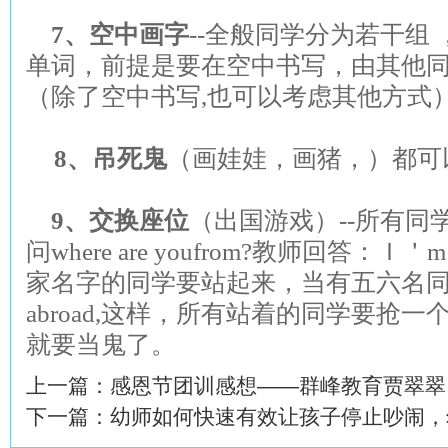
7
、空中画字
--
全般同学分为若干组 
单词，前提是要在空中书写，由其他
（除了空中书写,也可以考虑其他方式
8
、吊死鬼
（画娃娃，画猪，）都可
9
、交换座位
（出国游戏）--所有
问where are youfrom?教师回答：Ｉ＇
家名字的同学要站起来，当有五六名同
abroad,这样，所有站着的同学要抢
就要当鬼了。
上一篇：
感恩节团训感想——群峰教育贾翠翠
下一篇：
幼师如何快速有效让孩子停止吵闹，