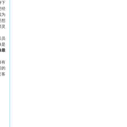
种下
是经
成为
要想
郝灵
船员
像是
峰最
唯有
断的
足客