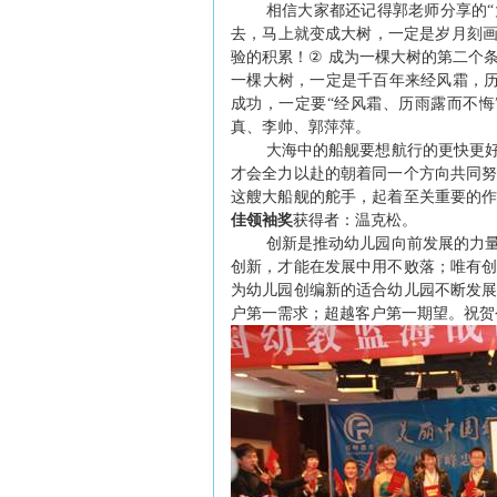
相信大家都还记得郭老师分享的“
去，马上就变成大树，一定是岁月刻
验的积累！
②
成为一棵大树的第二个
一棵大树，一定是千百年来经风霜，
成功，一定要“经风霜、历雨露而不悔
真、李帅、郭萍萍。
大海中的船舰要想航行的更快更
才会全力以赴的朝着同一个方向共同
这艘大船舰的舵手，起着至关重要的
佳领袖奖
获得者：温克松。
创新是推动幼儿园向前发展的力
创新，才能在发展中用不败落；唯有
为幼儿园创编新的适合幼儿园不断发
户第一需求；超越客户第一期望。祝贺