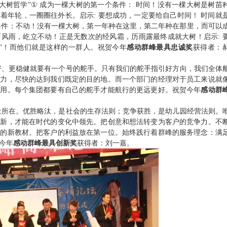
大树哲学”
①
成为一棵大树的第一个条件：
时间！没有一棵大树是树苗
画着年轮，一圈圈往外长。启示
:
要想成功，一定要给自己时间！
时间就
条件：不动！没有一棵大树，第一年种在这里，第二年种在那里，而可以
历风雨，屹立不动！正是无数次的经风霜，历雨露最终成就大树！启示
:
”！而他们就是这样的一群人。祝贺今年
感动群峰最具忠诚奖
获得者：
好、更稳健就要有一个号的舵手。只有我们的舵手指引好方向，我们全体
努力，尽快的达到我们既定的目的地。而一个部门的经理对于员工来说就
作用。每个集团都要有自己的舵手才能航行的更远更好。祝贺今年
感动群
量所在。优胜略汰，是社会的生存法则；竞争获胜，是幼儿园经营法则。
创新，才能在时代的变化中领先。把创意和想法转变为客户的竞争力。不
展的新教材。把客户的利益放在第一位。始终践行着群峰的服务理念：满
今年
感动群峰最具创新奖
获得者：刘一嘉。