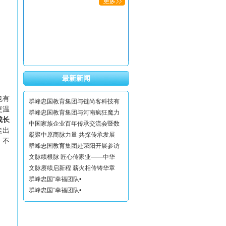
最新新闻
也有
群峰忠国教育集团与链尚客科技有
更温
群峰忠国教育集团与河南疯狂魔力
成长
中国家族企业百年传承交流会暨数
走出
凝聚中原商脉力量 共探传承发展
、不
群峰忠国教育集团赴荥阳开展参访
文脉续根脉 匠心传家业——中华
文脉赓续启新程 薪火相传铸华章
群峰忠国“幸福团队•
群峰忠国“幸福团队•