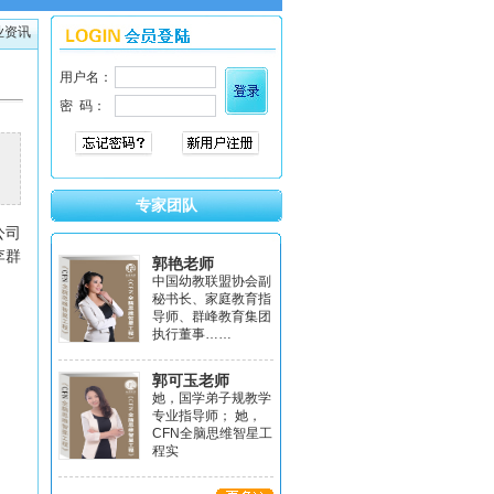
业资讯
专家团队
公司
李群
郭艳老师
中国幼教联盟协会副
秘书长、家庭教育指
导师、群峰教育集团
执行董事……
郭可玉老师
她，国学弟子规教学
专业指导师； 她，
CFN全脑思维智星工
程实