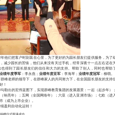
2
年他们把客户时刻装在心里，为了更好的为园长朋友们提供服务，为了
来，减少园长的苦恼，他们从来没有关过手机，经常深夜十一点左右还在
出也得到了园长朋友们的信任和大力的支持。帮助了别人，同时也帮助
业绩年度季军
：李永燕；
业绩年度亚军
：李海琴；
业绩年度冠军
：柳萌。
李群峰老师的领导下，在群峰家人的共同努力下，在全国园长朋友的支持
好！
师勾勒出的宏伟蓝图下，实现群峰教育集团的发展愿景：一起（起步年）
响（响亮年）；五网（全国网络年）；六亚（进入亚洲市场）；七欧（进
市（成为上市企业）。
持续盈利自动化运转！
捐赠仪式圆满成功