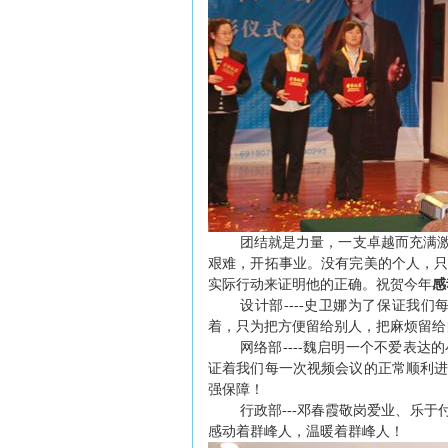
团结就是力量，一支卓越而充满
艰难，开拓事业。没有完美的个人，
实际行动来证明他的正确。祝贺今年
感
设计部
----
史卫娜为了保证我们
着，只为把方便留给别人，把麻烦留给
网络部
----
魏启明一个不爱表达的
证着我们每一次视频会议的正常顺利
强保障！
行政部
---
邓春霞敬岗爱业、乐于
感动着群峰人，温暖着群峰人！